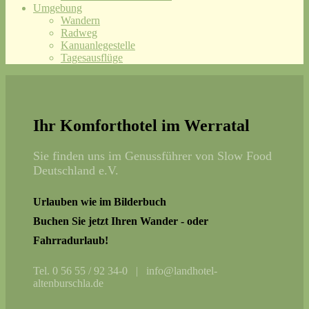
Umgebung
Wandern
Radweg
Kanuanlegestelle
Tagesausflüge
Ihr Komforthotel im Werratal
Sie finden uns im Genussführer von Slow Food
Deutschland e.V.
Urlauben wie im Bilderbuch
Buchen Sie jetzt Ihren Wander - oder
Fahrradurlaub!
Tel. 0 56 55 / 92 34-0 | info@landhotel-
altenburschla.de