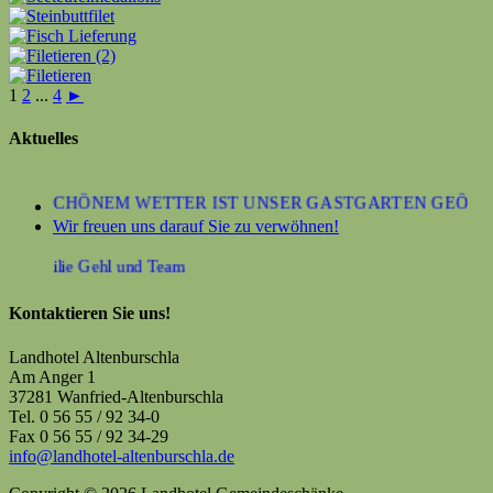
1
2
...
4
►
Aktuelles
BEI SCHÖNEM WETTER IST UNSER GASTGARTEN GEÖFFNE
Wir freuen uns darauf Sie zu verwöhnen!
e Familie Gehl und Team
Kontaktieren Sie uns!
Landhotel Altenburschla
Am Anger 1
37281 Wanfried-Altenburschla
Tel. 0 56 55 / 92 34-0
Fax 0 56 55 / 92 34-29
info@landhotel-altenburschla.de