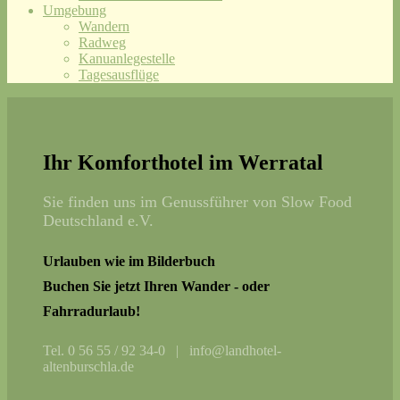
Umgebung
Wandern
Radweg
Kanuanlegestelle
Tagesausflüge
Ihr Komforthotel im Werratal
Sie finden uns im Genussführer von Slow Food
Deutschland e.V.
Urlauben wie im Bilderbuch
Buchen Sie jetzt Ihren Wander - oder
Fahrradurlaub!
Tel. 0 56 55 / 92 34-0 | info@landhotel-
altenburschla.de