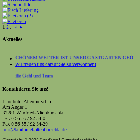
1
2
...
4
►
Aktuelles
BEI SCHÖNEM WETTER IST UNSER GASTGARTEN GEÖFFNE
Wir freuen uns darauf Sie zu verwöhnen!
re Familie Gehl und Team
Kontaktieren Sie uns!
Landhotel Altenburschla
Am Anger 1
37281 Wanfried-Altenburschla
Tel. 0 56 55 / 92 34-0
Fax 0 56 55 / 92 34-29
info@landhotel-altenburschla.de