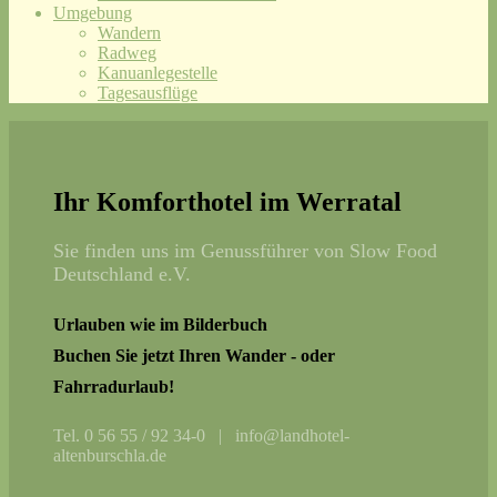
Umgebung
Wandern
Radweg
Kanuanlegestelle
Tagesausflüge
Ihr Komforthotel im Werratal
Sie finden uns im Genussführer von Slow Food
Deutschland e.V.
Urlauben wie im Bilderbuch
Buchen Sie jetzt Ihren Wander - oder
Fahrradurlaub!
Tel. 0 56 55 / 92 34-0 | info@landhotel-
altenburschla.de