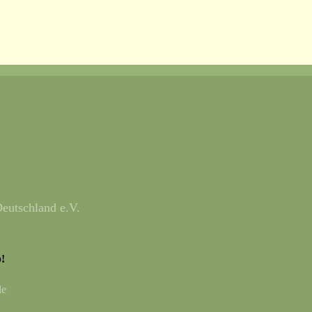
eutschland e.V.
!
de