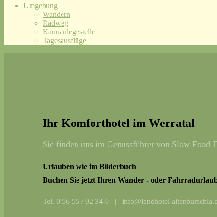
Umgebung
Wandern
Radweg
Kanuanlegestelle
Tagesausflüge
Ihr Komforthotel im Werratal
Sie finden uns im Genussführer von Slow Food D
Urlauben wie im Bilderbuch
Buchen Sie jetzt Ihren Wander - oder Fahrradurlaub
Tel. 0 56 55 / 92 34-0 | info@landhotel-altenburschla.