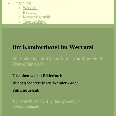
Umgebung
Wandern
Radweg
Kanuanlegestelle
Tagesausflüge
Ihr Komforthotel im Werratal
Sie finden uns im Genussführer von Slow Food
Deutschland e.V.
Urlauben wie im Bilderbuch
Buchen Sie jetzt Ihren Wander - oder
Fahrradurlaub!
Tel. 0 56 55 / 92 34-0 | info@landhotel-
altenburschla.de