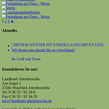
1
2
3
►
Aktuelles
BEI SCHÖNEM WETTER IST UNSER GASTGARTEN GEÖFFNE
Wir freuen uns darauf Sie zu verwöhnen!
e Familie Gehl und Team
Kontaktieren Sie uns!
Landhotel Altenburschla
Am Anger 1
37281 Wanfried-Altenburschla
Tel. 0 56 55 / 92 34-0
Fax 0 56 55 / 92 34-29
info@landhotel-altenburschla.de