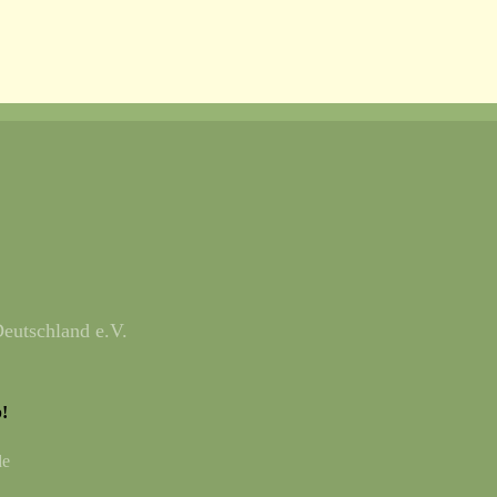
eutschland e.V.
!
de