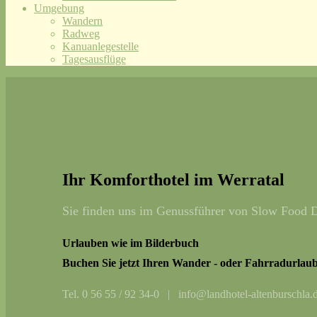
Umgebung
Wandern
Radweg
Kanuanlegestelle
Tagesausflüge
Ihr Komforthotel im Werratal
Sie finden uns im Genussführer von Slow Food D
Urlauben wie im Bilderbuch
Buchen Sie jetzt Ihren Wander - oder Fahrradurlaub
Tel. 0 56 55 / 92 34-0 | info@landhotel-altenburschla.