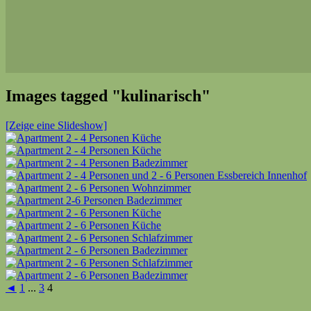
Images tagged "kulinarisch"
[Zeige eine Slideshow]
◄
1
...
3
4