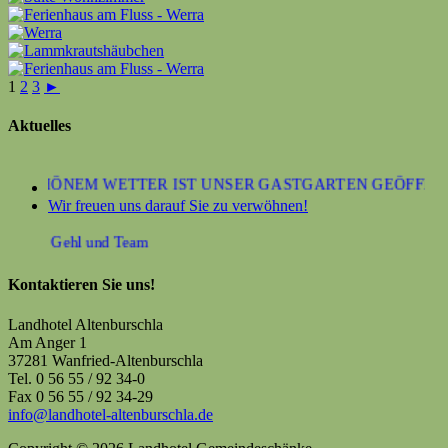
1
2
3
►
Aktuelles
I SCHÖNEM WETTER IST UNSER GASTGARTEN GEÖFFNET 
Wir freuen uns darauf Sie zu verwöhnen!
amilie Gehl und Team
Kontaktieren Sie uns!
Landhotel Altenburschla
Am Anger 1
37281 Wanfried-Altenburschla
Tel. 0 56 55 / 92 34-0
Fax 0 56 55 / 92 34-29
info@landhotel-altenburschla.de