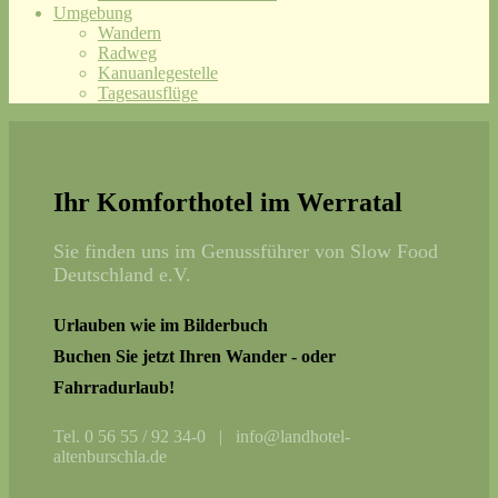
Umgebung
Wandern
Radweg
Kanuanlegestelle
Tagesausflüge
Ihr Komforthotel im Werratal
Sie finden uns im Genussführer von Slow Food
Deutschland e.V.
Urlauben wie im Bilderbuch
Buchen Sie jetzt Ihren Wander - oder
Fahrradurlaub!
Tel. 0 56 55 / 92 34-0 | info@landhotel-
altenburschla.de