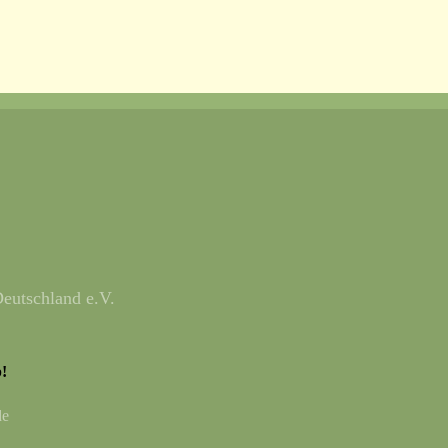
eutschland e.V.
!
de