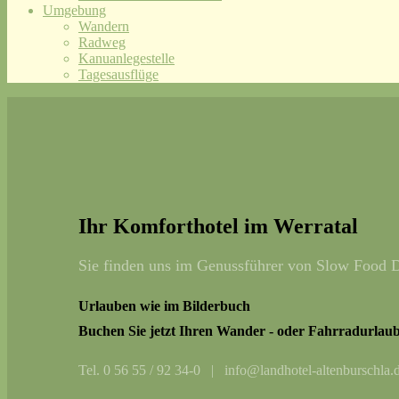
Umgebung
Wandern
Radweg
Kanuanlegestelle
Tagesausflüge
Ihr Komforthotel im Werratal
Sie finden uns im Genussführer von Slow Food D
Urlauben wie im Bilderbuch
Buchen Sie jetzt Ihren Wander - oder Fahrradurlaub
Tel. 0 56 55 / 92 34-0 | info@landhotel-altenburschla.