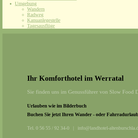
Umgebung
Wandern
Radweg
Kanuanlegestelle
Tagesausflüge
Ihr Komforthotel im Werratal
Sie finden uns im Genussführer von Slow Food D
Urlauben wie im Bilderbuch
Buchen Sie jetzt Ihren Wander - oder Fahrradurlaub
Tel. 0 56 55 / 92 34-0 | info@landhotel-altenburschla.