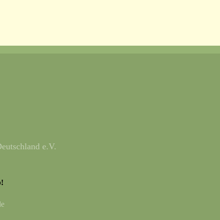
eutschland e.V.
!
de