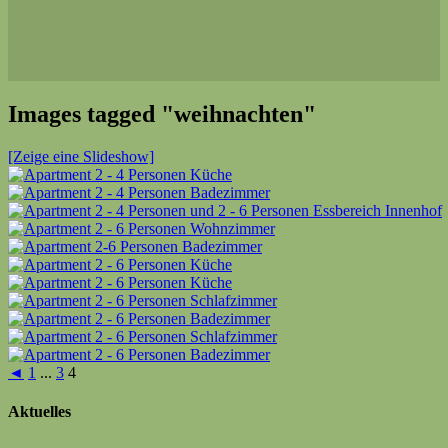
Images tagged "weihnachten"
[Zeige eine Slideshow]
◄
1
...
3
4
Aktuelles