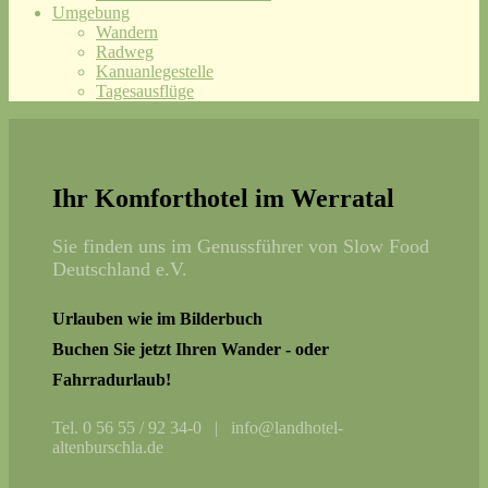
Umgebung
Wandern
Radweg
Kanuanlegestelle
Tagesausflüge
Ihr Komforthotel im Werratal
Sie finden uns im Genussführer von Slow Food
Deutschland e.V.
Urlauben wie im Bilderbuch
Buchen Sie jetzt Ihren Wander - oder
Fahrradurlaub!
Tel. 0 56 55 / 92 34-0 | info@landhotel-
altenburschla.de