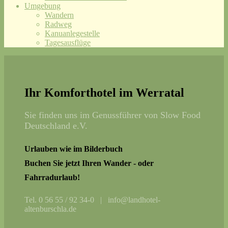
Umgebung
Wandern
Radweg
Kanuanlegestelle
Tagesausflüge
Ihr Komforthotel im Werratal
Sie finden uns im Genussführer von Slow Food
Deutschland e.V.
Urlauben wie im Bilderbuch
Buchen Sie jetzt Ihren Wander - oder
Fahrradurlaub!
Tel. 0 56 55 / 92 34-0 | info@landhotel-
altenburschla.de