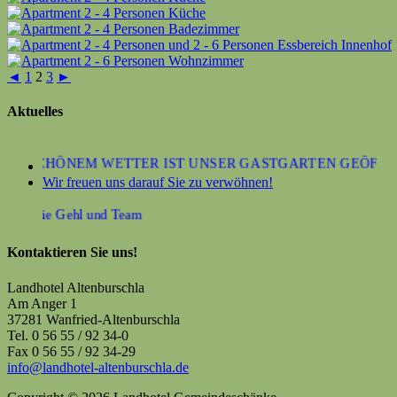
◄
1
2
3
►
Aktuelles
BEI SCHÖNEM WETTER IST UNSER GASTGARTEN GEÖFFNET
Wir freuen uns darauf Sie zu verwöhnen!
 Familie Gehl und Team
Kontaktieren Sie uns!
Landhotel Altenburschla
Am Anger 1
37281 Wanfried-Altenburschla
Tel. 0 56 55 / 92 34-0
Fax 0 56 55 / 92 34-29
info@landhotel-altenburschla.de