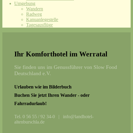
Umgebung
Wandern
Radweg
Kanuanlegestelle
Tagesausflüge
Ihr Komforthotel im Werratal
Sie finden uns im Genussführer von Slow Food
Deutschland e.V.
Urlauben wie im Bilderbuch
Buchen Sie jetzt Ihren Wander - oder
Fahrradurlaub!
Tel. 0 56 55 / 92 34-0 | info@landhotel-
altenburschla.de