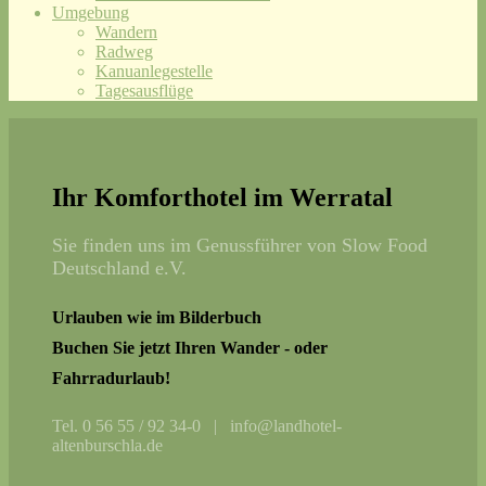
Umgebung
Wandern
Radweg
Kanuanlegestelle
Tagesausflüge
Ihr Komforthotel im Werratal
Sie finden uns im Genussführer von Slow Food
Deutschland e.V.
Urlauben wie im Bilderbuch
Buchen Sie jetzt Ihren Wander - oder
Fahrradurlaub!
Tel. 0 56 55 / 92 34-0 | info@landhotel-
altenburschla.de