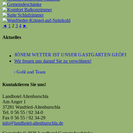
◄
1
2
3
4
►
Aktuelles
EI SCHÖNEM WETTER IST UNSER GASTGARTEN GEÖFFNET
Wir freuen uns darauf Sie zu verwöhnen!
Familie Gehl und Team
Kontaktieren Sie uns!
Landhotel Altenburschla
Am Anger 1
37281 Wanfried-Altenburschla
Tel. 0 56 55 / 92 34-0
Fax 0 56 55 / 92 34-29
info@landhotel-altenburschla.de