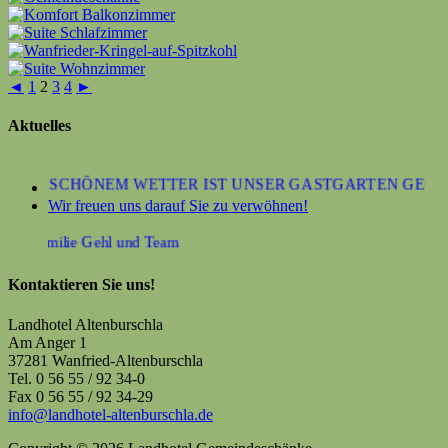
◄
1
2
3
4
►
Aktuelles
 BEI SCHÖNEM WETTER IST UNSER GASTGARTEN GEÖFFN
Wir freuen uns darauf Sie zu verwöhnen!
hre Familie Gehl und Team
Kontaktieren Sie uns!
Landhotel Altenburschla
Am Anger 1
37281 Wanfried-Altenburschla
Tel. 0 56 55 / 92 34-0
Fax 0 56 55 / 92 34-29
info@landhotel-altenburschla.de