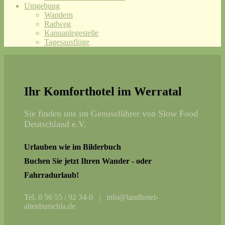
Umgebung
Wandern
Radweg
Kanuanlegestelle
Tagesausflüge
Ihr Komforthotel im Werratal
Sie finden uns im Genussführer von Slow Food
Deutschland e.V.
Urlauben wie im Bilderbuch
Buchen Sie jetzt Ihren Wander - oder
Fahrradurlaub!
Tel. 0 56 55 / 92 34-0 | info@landhotel-
altenburschla.de